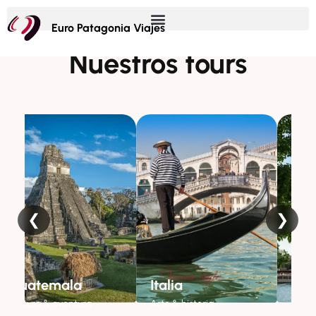
Euro Patagonia Viajes
Nuestros tours
❮
❯
mala
Italia
Francia
aventura
Arte & historia
Elegancia & encan