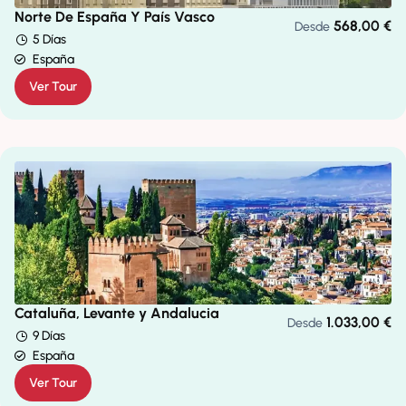
Norte De España Y País Vasco
568,00
€
Desde
5 Días
España
Ver Tour
Cataluña, Levante y Andalucia
1.033,00
€
Desde
9 Días
España
Ver Tour