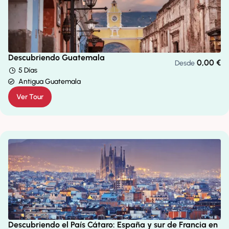
Descubriendo Guatemala
0,00
€
Desde
5 Días
Antigua Guatemala
Ver Tour
Descubriendo el País Cátaro: España y sur de Francia en