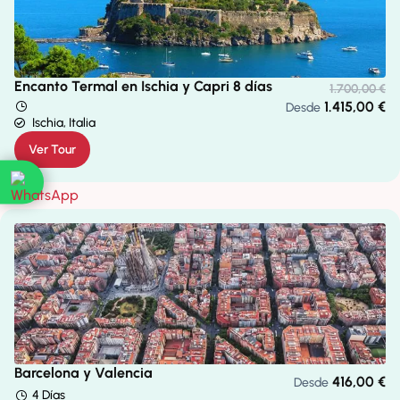
Encanto Termal en Ischia y Capri 8 días
1.700,00
€
1.415,00
€
Desde
Ischia, Italia
Ver Tour
Barcelona y Valencia
416,00
€
Desde
4 Días