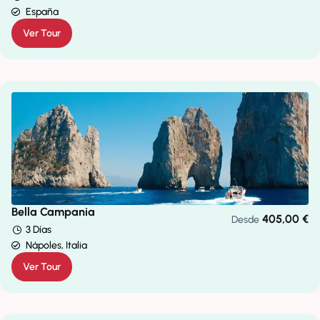
España
Ver Tour
Bella Campania
405,00
€
Desde
3 Días
Nápoles, Italia
Ver Tour