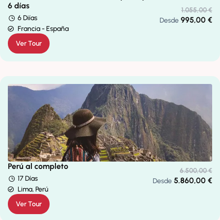
6 días
1.055,00
€
6 Diías
995,00
€
Desde
Francia - España
Ver Tour
Perú al completo
6.500,00
€
17 Días
5.860,00
€
Desde
Lima, Perú
Ver Tour