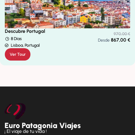
Descubre Portugal
970,00
€
8 Días
867,00
€
Desde
Lisboa, Portugal
Ver Tour
Euro Patagonia Viajes
¡ El viaje de tu vida !