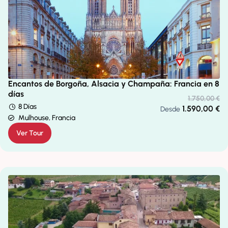
Encantos de Borgoña, Alsacia y Champaña: Francia en 8
días
1.750,00
€
8 Días
1.590,00
€
Desde
Mulhouse, Francia
Ver Tour