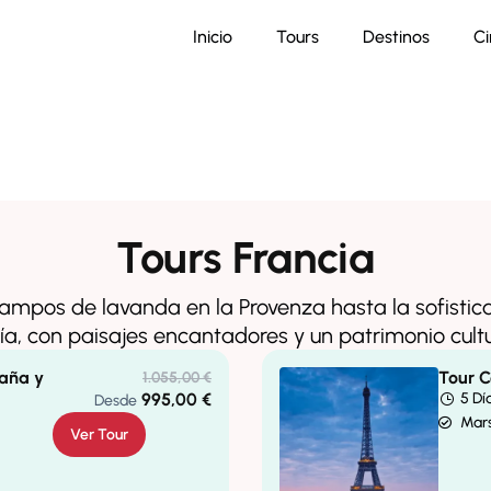
Inicio
Tours
Destinos
Ci
Tours Francia
campos de lavanda en la Provenza hasta la sofistica
ía, con paisajes encantadores y un patrimonio cultu
paña y
Tour C
1.055,00
€
995,00
€
5 Dí
Desde
Mars
Ver Tour