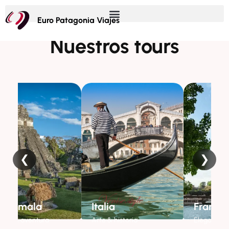
Euro Patagonia Viajes
Nuestros tours
❮
❯
Italia
Francia
ra
Arte & historia
Elegancia & encanto