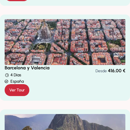
Barcelona y Valencia
416,00
€
Desde
4 Días
España
Ver Tour