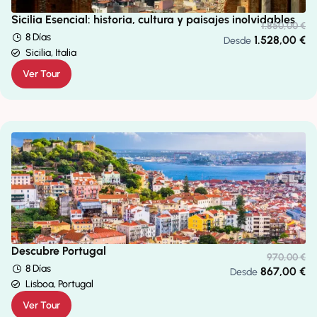
Sicilia Esencial: historia, cultura y paisajes inolvidables
1.850,00
€
8 Días
1.528,00
€
Desde
Sicilia, Italia
Ver Tour
Descubre Portugal
970,00
€
8 Días
867,00
€
Desde
Lisboa, Portugal
Ver Tour