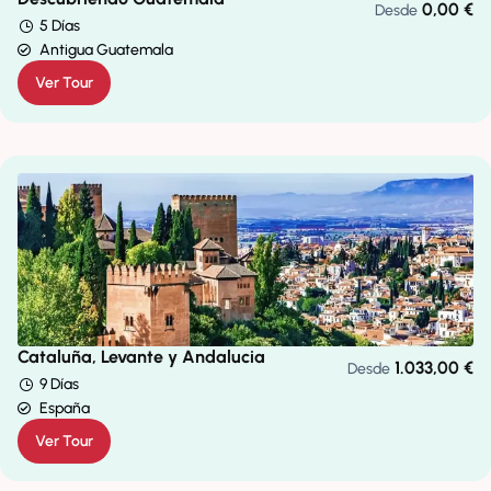
0,00
€
Desde
5 Días
Antigua Guatemala
Ver Tour
Cataluña, Levante y Andalucia
1.033,00
€
Desde
9 Días
España
Ver Tour