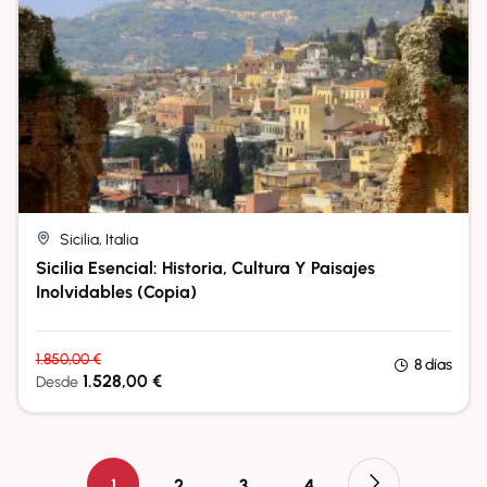
Sicilia, Italia
Sicilia Esencial: Historia, Cultura Y Paisajes
Inolvidables (copia)
1.850,00
€
8 días
1.528,00
€
Desde
1
2
3
4